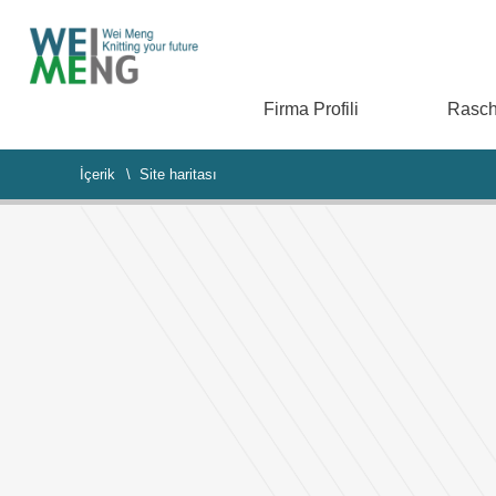
Firma Profili
Rasch
İçerik
\ Site haritası