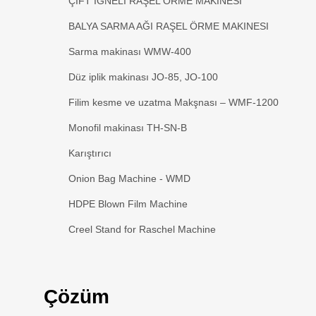
ÇIFT İĞNELI RAŞEL ÖRME MAKINESI
BALYA SARMA AĞI RAŞEL ÖRME MAKINESI
Sarma makinası WMW-400
Düz iplik makinası JO-85, JO-100
Filim kesme ve uzatma Makşnası – WMF-1200
Monofil makinası TH-SN-B
Karıştırıcı
Onion Bag Machine - WMD
HDPE Blown Film Machine
Creel Stand for Raschel Machine
Çözüm