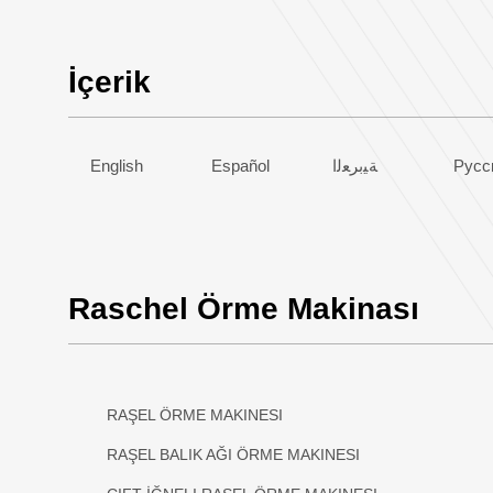
İçerik
English
Español
ﺔﻴﺑﺮﻌﻟﺍ
Русс
Raschel Örme Makinası
RAŞEL ÖRME MAKINESI
RAŞEL BALIK AĞI ÖRME MAKINESI