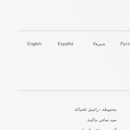
Русс
ﺔﻴﺑﺮﻌﻟﺍ
Español
English
محفوظة –راشيل للحياكة
صيد صافي ماكينة