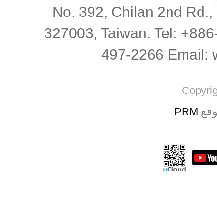
No. 392, Chilan 2nd Rd.,
327003, Taiwan. Tel: +88
497-2266 Email:
Copyri
PRM
قع