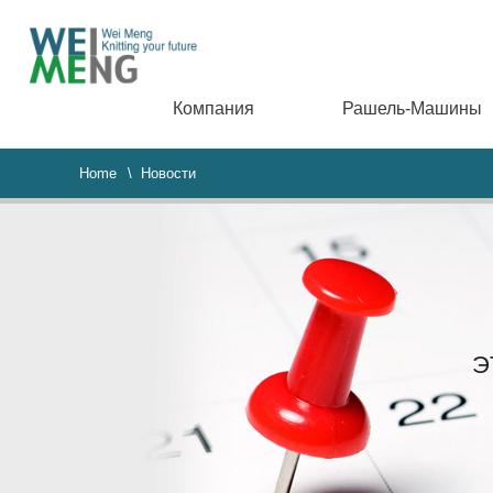
Компания
Рашель-Машины
Home
\ Новости
Э