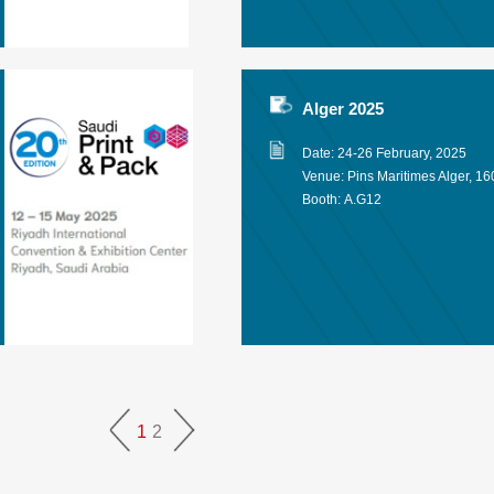
Alger 2025
Date: 24-26 February, 2025
Venue: Pins Maritimes Alger, 1
Booth:
A.G12
1
2