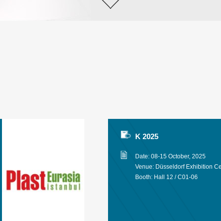
K 2025
Date: 08-15 October, 2025
Venue: Düsseldorf Exhibition C
Booth: Hall 12 / C01-06