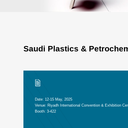
Saudi Plastics & Petroche
Date: 12-15 May, 2025
Venue: Riyadh International Convention & Exhibition Ce
Booth: 3-422