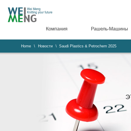
Компания
Рашель-Машины
Home
\
Новости
\ Saudi Plastics & Petrochem 2025
Э