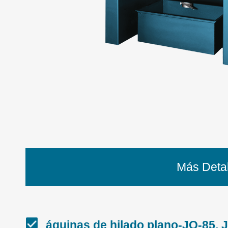
Más Detal
áquinas de hilado plano-JO-85, 