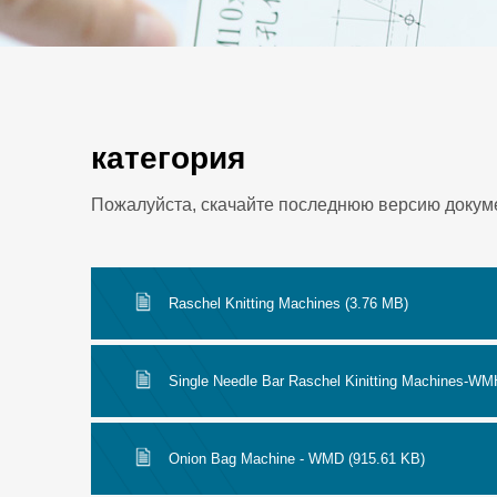
категория
Пожалуйста, скачайте последнюю версию докум
Raschel Knitting Machines (3.76 MB)
Single Needle Bar Raschel Kinitting Machines-WM
Onion Bag Machine - WMD (915.61 KB)