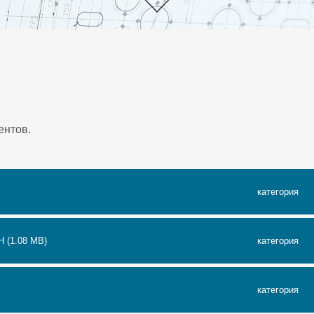
ентов.
категория
H (1.08 MB)
категория
категория