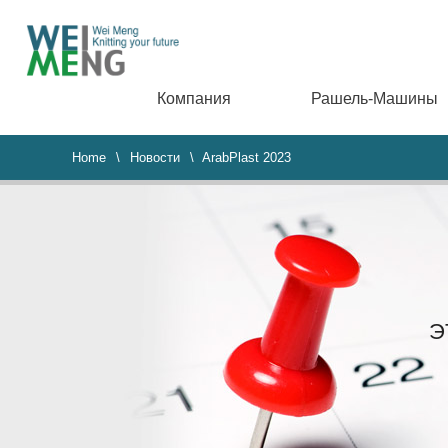
Компания
Рашель-Машины
Home
\
Новости
\ ArabPlast 2023
Э