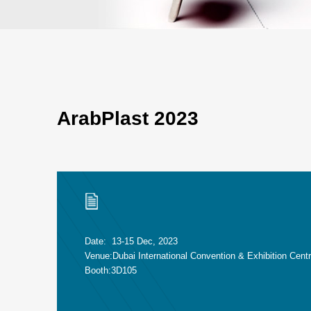
ArabPlast 2023
Date: 13-15 Dec, 2023
Venue:Dubai International Convention & Exhibition Cen
Booth:3D105