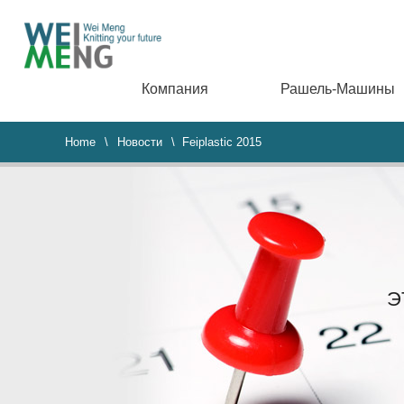
Компания
Рашель-Машины
Home
\
Новости
\ Feiplastic 2015
Э