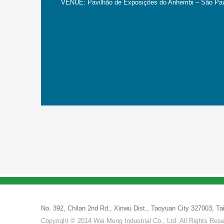
VENUE: Pavilhão de Exposições do Anhembi – São Paul
No. 392, Chilan 2nd Rd., Xinwu Dist., Taoyuan City 327003, 
Copyright © 2014 Wei Meng Industrial Co., Ltd. All Rights Res