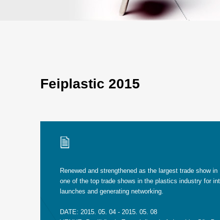
Feiplastic 2015
Renewed and strengthened as the largest trade show in L
one of the top trade shows in the plastics industry for i
launches and generating networking.
DATE: 2015. 05. 04 - 2015. 05. 08