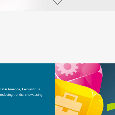
atin America, Feiplastic is
ntroducing trends, showcasing