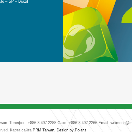
o – SP – Brazil
Taiwan. Телефон: +886-3-497-2288 Факс: +886-3-497-2266 Email:
weimeng@ms
erved.
Карта сайта
PRM Taiwan
,
Design by Polaris